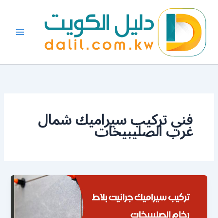
خطي
لى
لمحتوى
فني تركيب سيراميك شمال
غرب الصليبيخات