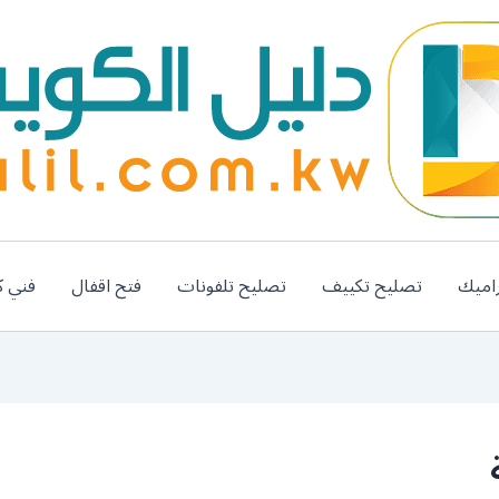
اميك
تصليح تكييف
تصليح تلفونات
فتح اقفال
فني ك