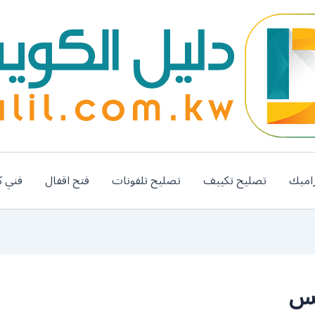
اميك
تصليح تكييف
تصليح تلفونات
فتح اقفال
فني ك
لس