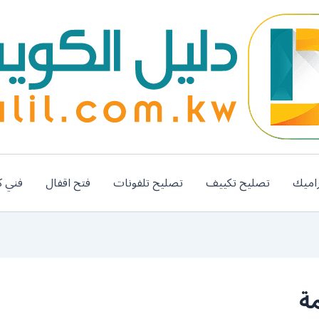
اميك
تصليح تكييف
تصليح تلفونات
فتح اقفال
فني ك
ة