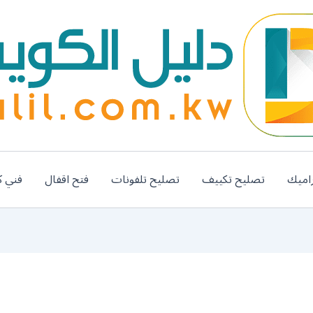
اميك
تصليح تكييف
تصليح تلفونات
فتح اقفال
فني ك