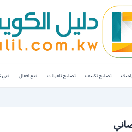
اميك
تصليح تكييف
تصليح تلفونات
فتح اقفال
فني ك
صاني