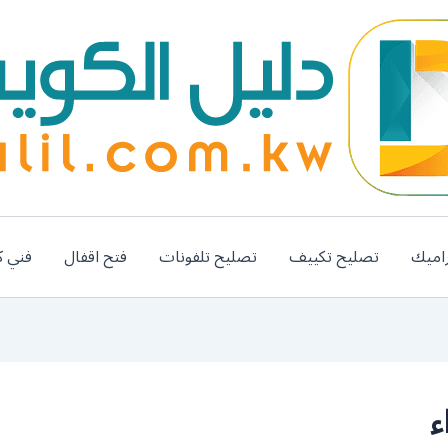
اميك
تصليح تكييف
تصليح تلفونات
فتح اقفال
فني ك
ء