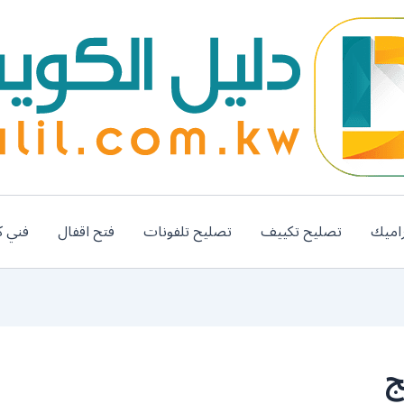
اميك
تصليح تكييف
تصليح تلفونات
فتح اقفال
فني ك
ج