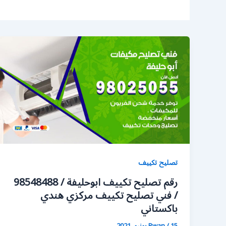
تصليح تكييف
رقم تصليح تكييف ابوحليفة / 98548488
/ فني تصليح تكييف مركزي هندي
باكستاني
15 يونيو، 2021
/
Rwan