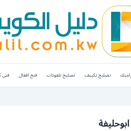
اميك
تصليح تكييف
تصليح تلفونات
فتح اقفال
فني ك
بوحليفة