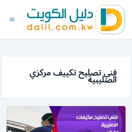
خطي
لى
لمحتوى
فني تصليح تكييف مركزي
الصليبية