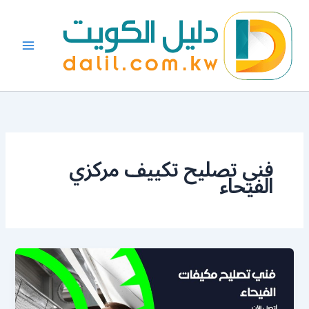
خطي
لى
لمحتوى
فني تصليح تكييف مركزي
الفيحاء