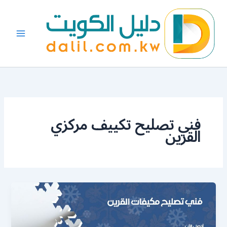
خطي
لى
لمحتوى
فني تصليح تكييف مركزي
القرين