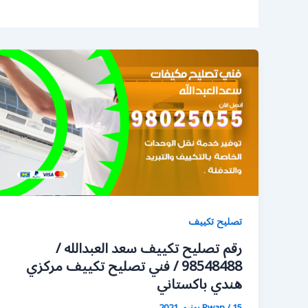
تصليح تكييف
رقم تصليح تكييف سعد العبدالله /
98548488 / فني تصليح تكييف مركزي
هندي باكستاني
15 يونيو، 2021
/
Rwan