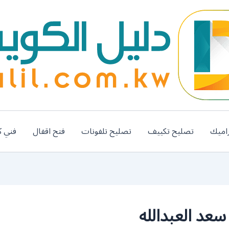
اميك
تصليح تكييف
تصليح تلفونات
فتح اقفال
فني ك
عد العبدالله