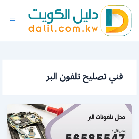
خطي
لى
لمحتوى
فني تصليح تلفون البر