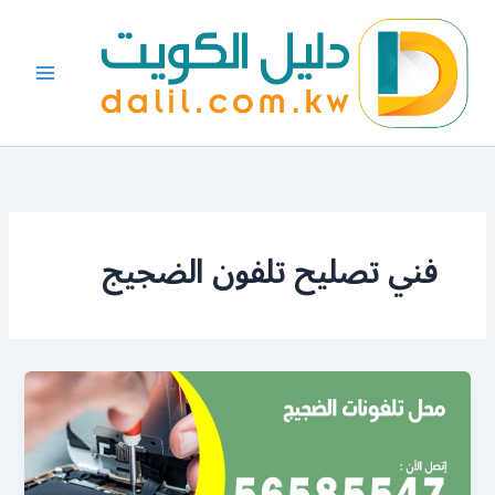
خطي
لى
لمحتوى
فني تصليح تلفون الضجيج