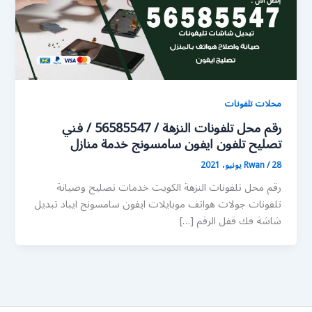
محلات تلفونات
رقم محل تلفونات النزهة / 56585547 / فني
تصليح تلفون ايفون سامسونج خدمة منازل
28 يونيو، 2021
/
Rwan
رقم محل تلفونات النزهة الكويت خدمات تصليح وصيانة
تلفونات جولات هواتف موبايلات ايفون سامسونج ايباد تبديل
شاشة فك قفل الرقم […]