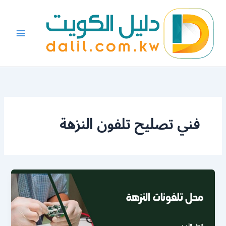
خطي
لى
لمحتوى
فني تصليح تلفون النزهة