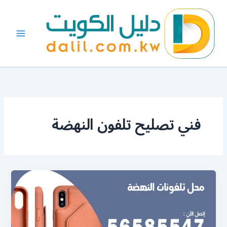
خطي
لى
لمحتوى
فني تصليح تلفون النهضة