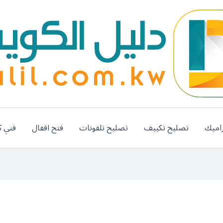
اميك
تصليح تكييف
تصليح تلفونات
فتح اقفال
فني ك