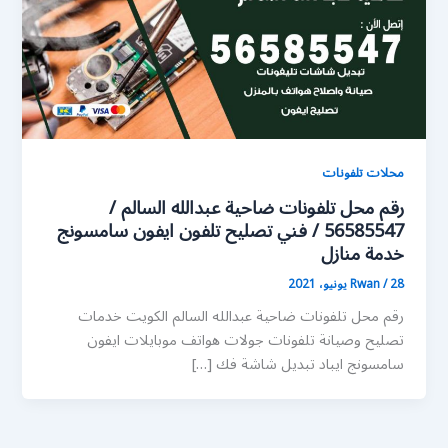
محلات تلفونات
رقم محل تلفونات ضاحية عبدالله السالم /
56585547 / فني تصليح تلفون ايفون سامسونج
خدمة منازل
28 يونيو، 2021
/
Rwan
رقم محل تلفونات ضاحية عبدالله السالم الكويت خدمات
تصليح وصيانة تلفونات جولات هواتف موبايلات ايفون
سامسونج ايباد تبديل شاشة فك […]