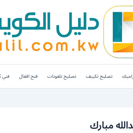
اميك
تصليح تكييف
تصليح تلفونات
فتح اقفال
فني ك
الله مبارك