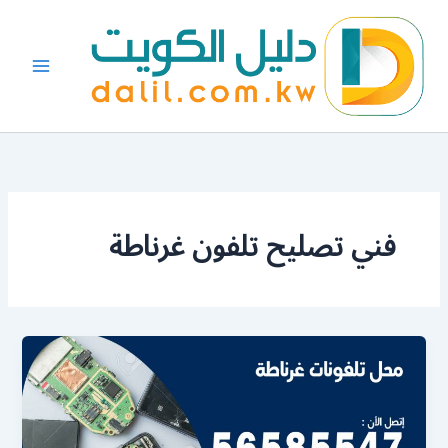
خطي
لى
لمحتوى
فني تصليح تلفون غرناطة