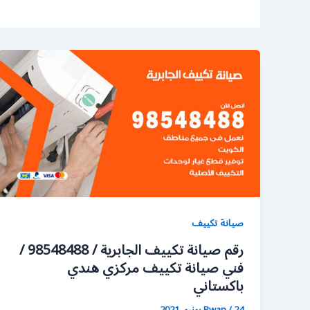
صيانة تكييف
رقم صيانة تكييف الجابرية / 98548488 /
فني صيانة تكييف مركزي هندي
باكستاني
24 يونيو، 2021
/
Rwan