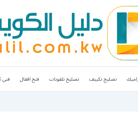
اميك
تصليح تكييف
تصليح تلفونات
فتح اقفال
فني ك