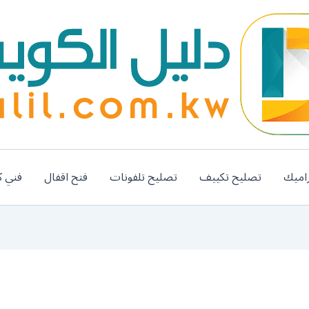
اميك
تصليح تكييف
تصليح تلفونات
فتح اقفال
فني ك