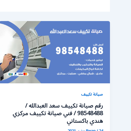
صيانة تكييف
رقم صيانة تكييف سعد العبدالله /
98548488 / فني صيانة تكييف مركزي
هندي باكستاني
24 يونيو، 2021
/
Rwan