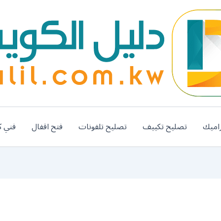
اميك
تصليح تكييف
تصليح تلفونات
فتح اقفال
فني ك