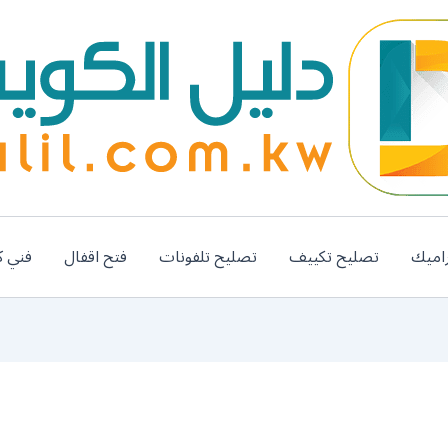
اميك
تصليح تكييف
تصليح تلفونات
فتح اقفال
فني ك