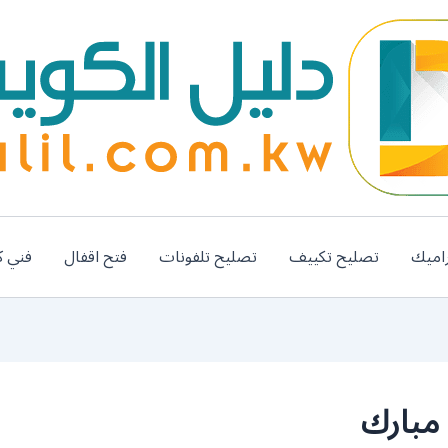
اميك
تصليح تكييف
تصليح تلفونات
فتح اقفال
فني ك
 مبارك