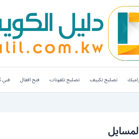
اميك
تصليح تكييف
تصليح تلفونات
فتح اقفال
فني ك
لمسايل