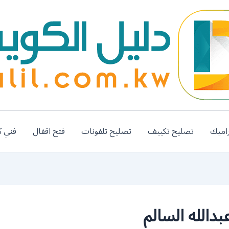
اميك
تصليح تكييف
تصليح تلفونات
فتح اقفال
فني ك
الله السالم