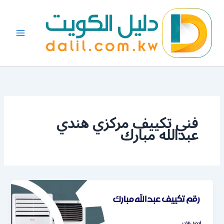
خطي
لى
لمحتوى
فني تكييف مركزي هندي
عبدالله مبارك