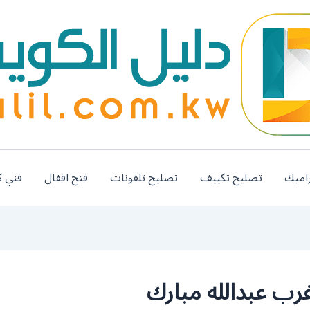
اميك
تصليح تكييف
تصليح تلفونات
فتح اقفال
فني ك
ب عبدالله مبارك