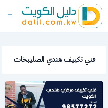
خطي
لى
لمحتوى
فني تكييف هندي الصليبخات