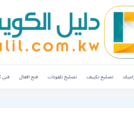
اميك
تصليح تكييف
تصليح تلفونات
فتح اقفال
فني ك