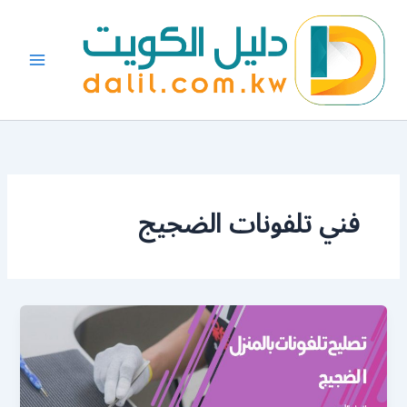
خطي
لى
لمحتوى
فني تلفونات الضجيج