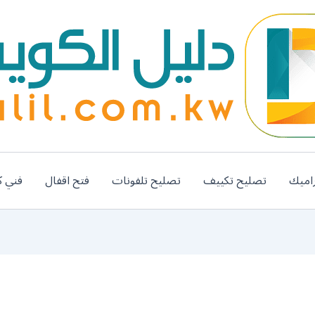
اميك
تصليح تكييف
تصليح تلفونات
فتح اقفال
فني ك