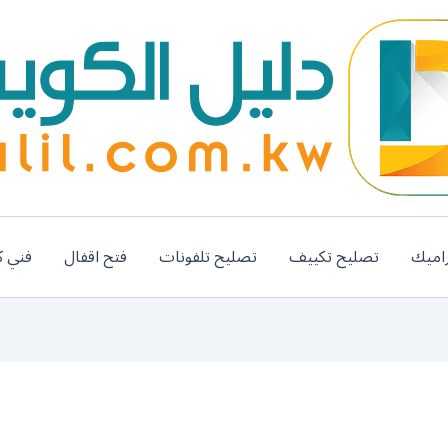
اميك
تصليح تكييف
تصليح تلفونات
فتح اقفال
فني ك