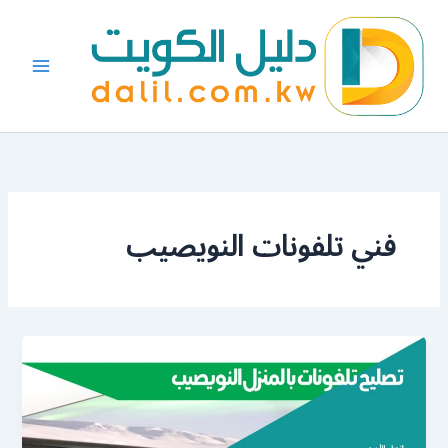
خطي
لى
لمحتوى
فني تلفونات النويصيب