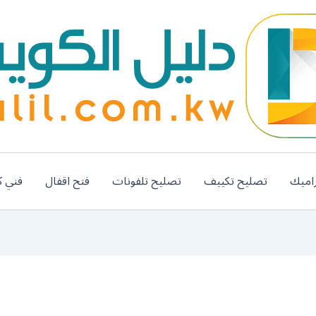
اميك
تصليح تكييف
تصليح تلفونات
فتح اقفال
فني ك