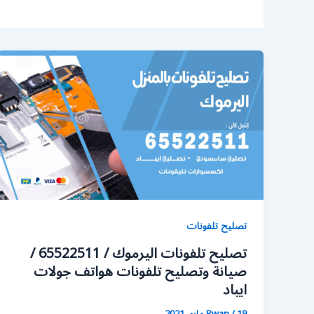
تصليح تلفونات
تصليح تلفونات اليرموك / 65522511 /
صيانة وتصليح تلفونات هواتف جولات
ايباد
19 مايو، 2021
/
Rwan