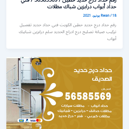
رقم حداد درج حديد حطين / 56585569 / فني
حداد أبواب درابزين شباك مظلات
18 يونيو، 2021
/
Rwan
رقم حداد درج حديد حطين الكويت فني حداد حديد تفصيل
تركيب صيانة تصليح درج ادراج الحديد سلم درابزين شبابيك
أبواب