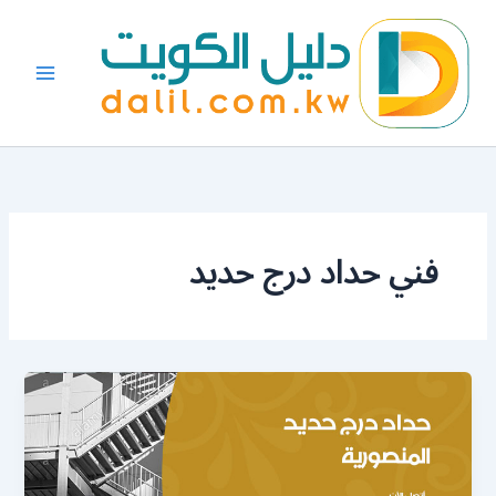
خطي
لى
لمحتوى
فني حداد درج حديد