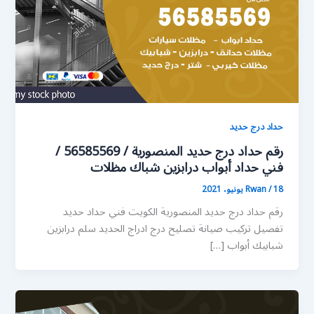
حداد درج حديد
رقم حداد درج حديد المنصورية / 56585569 /
فني حداد أبواب درابزين شباك مظلات
18 يونيو، 2021
/
Rwan
رقم حداد درج حديد المنصورية الكويت فني حداد حديد
تفصيل تركيب صيانة تصليح درج ادراج الحديد سلم درابزين
شبابيك أبواب […]