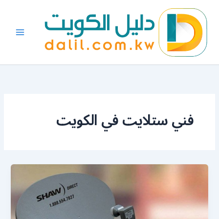
خطي
لى
لمحتوى
فني ستلايت في الكويت