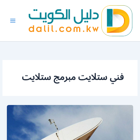
خطي
لى
لمحتوى
فني ستلايت مبرمج ستلايت