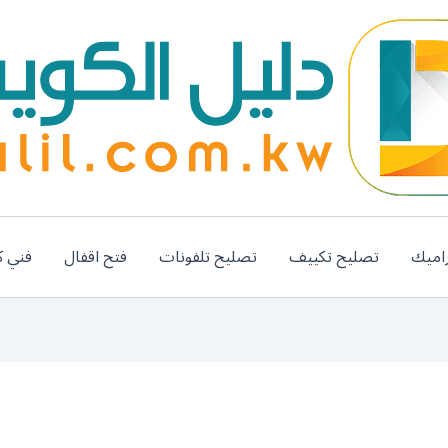
اميك
تصليح تكييف
تصليح تلفونات
فتح اقفال
فني ك