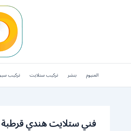
خطي
لى
لمحتوى
المنيوم
بنشر
تركيب ستلايت
تركيب سير
فني ستلايت هندي قرطبة