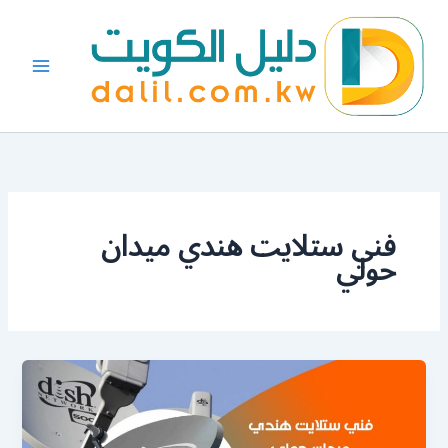
خطي
لى
لمحتوى
فني ستلايت هندي ميدان
حولي