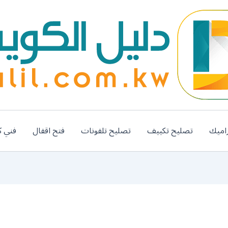
اميك
تصليح تكييف
تصليح تلفونات
فتح اقفال
فني ك