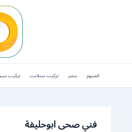
خطي
لى
لمحتوى
المنيوم
بنشر
تركيب ستلايت
تركيب سير
فني صحى ابوحليفة