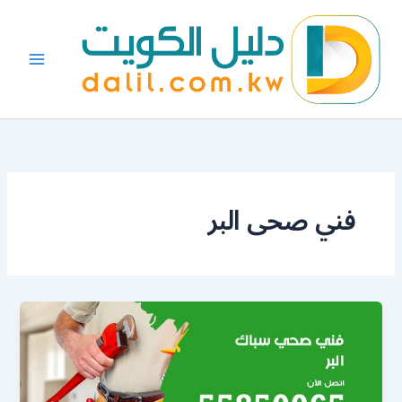
خطي
لى
لمحتوى
فني صحى البر