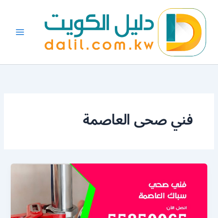
خطي
لى
لمحتوى
فني صحى العاصمة