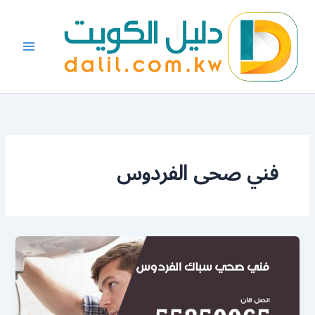
خطي
لى
لمحتوى
فني صحى الفردوس