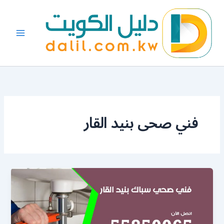
خطي
لى
لمحتوى
فني صحى بنيد القار