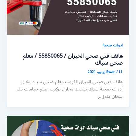
ادوات صحية
هاتف فني صحي الخيران / 55850065 / معلم
صحي سباك
11 يونيو، 2021
/
Rwan
هاتف فني صحي الخيران الكويت معلم صحي سباك مقاول
أدوات صحية سباك تسليك مجاري تركيب اطقم جمامات بيلر
سخان ماء […]