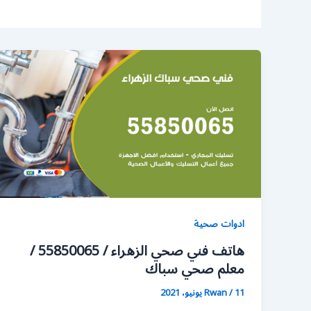
ادوات صحية
هاتف فني صحي الزهراء / 55850065 /
معلم صحي سباك
11 يونيو، 2021
/
Rwan