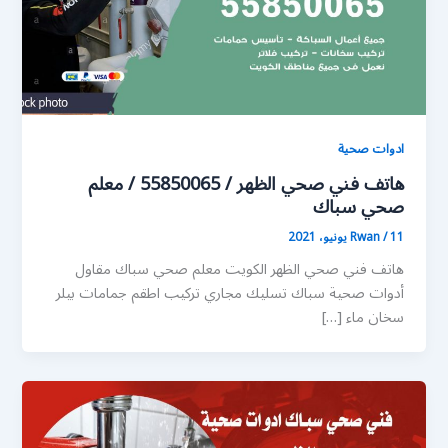
ادوات صحية
هاتف فني صحي الظهر / 55850065 / معلم
صحي سباك
11 يونيو، 2021
/
Rwan
هاتف فني صحي الظهر الكويت معلم صحي سباك مقاول
أدوات صحية سباك تسليك مجاري تركيب اطقم جمامات بيلر
سخان ماء […]