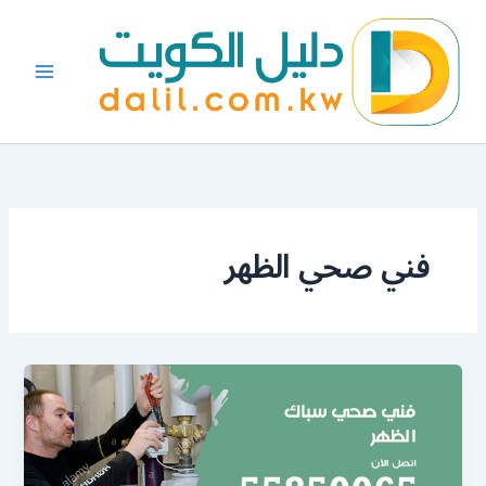
خطي
لى
لمحتوى
فني صحي الظهر